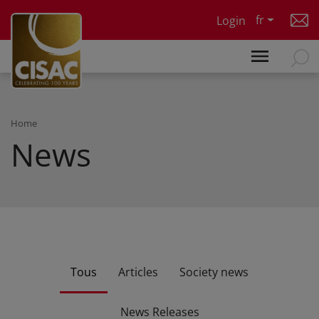
Skip to main content
fr
Login
Home
News
Tous
Articles
Society news
News Releases