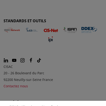
STANDARDS ET OUTILS
CISAC
20 - 26 Boulevard du Parc
92200 Neuilly-sur-Seine France
Contactez nous
SOCIÉTÉS SOEURS