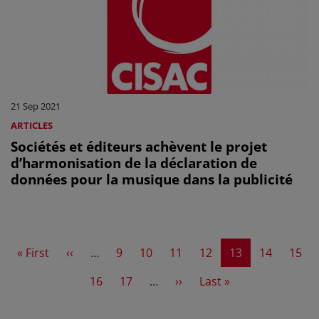
21 Sep 2021
ARTICLES
Sociétés et éditeurs achèvent le projet
d’harmonisation de la déclaration de
données pour la musique dans la publicité
First page
Previous page
Page
Page
Page
Page
Current page
Page
Page
« First
‹‹
…
9
10
11
12
13
14
15
Page
Page
Next page
Last page
16
17
…
››
Last »