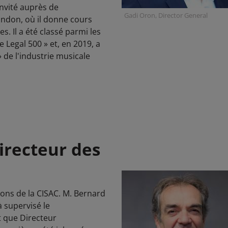
invité auprès de
Gadi Oron, Director General
ondon, où il donne cours
es. Il a été classé parmi les
e Legal 500 » et, en 2019, a
de l'industrie musicale
irecteur des
ions de la CISAC. M. Bernard
à supervisé le
t que Directeur