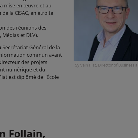
 la mise en œuvre et au
 de la CISAC, en étroite
ion des réunions des
, Médias et DLV).
u Secrétariat Général de la
d'information commun avant
Directeur des projets
Sylvain Piat, Director of Business
ent numérique et du
at est diplômé de l’École
 Follain,