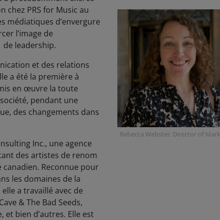
n chez PRS for Music au
s médiatiques d’envergure
orcer l’image de
 de leadership.
nication et des relations
le a été la première à
 mis en œuvre la toute
 société, pendant une
rue, des changements dans
Rebecca Webster, Director of Ma
nsulting Inc., une agence
tant des artistes de renom
hé canadien. Reconnue pour
ns les domaines de la
elle a travaillé avec de
 Cave & The Bad Seeds,
 et bien d’autres. Elle est