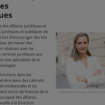
res
ques
 des Affaires Juridiques et
és juridiques et publiques de
e but d’encourager des lois
ctive, de mener des
s relations avec les
s services juridiques aux
st une spécialiste de la
hnologies.
fonctions dans les
arrière dans des cabinets
é intellectuelle et les
ent octroi de licences de la
Constance Herreman, Director of L
occupait des affaires
vaillé à la Direction