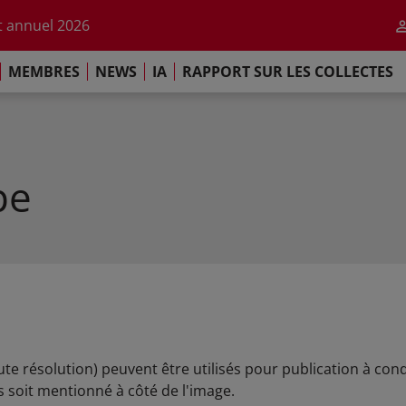
r l'impact de l'IA
 annuel 2026
ement de Paris
MEMBRES
NEWS
IA
RAPPORT SUR LES COLLECTES
 sur les Collectes Mondiales 2025
r l'impact de l'IA
 annuel 2026
ement de Paris
pe
aute résolution) peuvent être utilisés pour publication à co
s soit mentionné à côté de l'image.