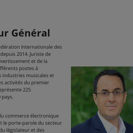
ur Général
édération Internationale des
depuis 2014. Juriste de
ivertissement et de la
ifférents postes à
s industries musicales et
les activités du premier
représente 225
0 pays.
, du commerce électronique
st le porte-parole du secteur
du législateur et des