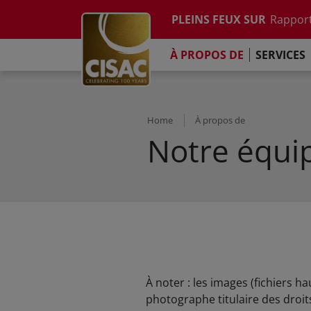
Etude su
Skip to main content
PLEINS FEUX SUR
Rapport
Contacter
Linkedin
Youtube
Instagram
Facebook
TikTok
L'Engag
À PROPOS DE
SERVICES
Rapport
Etude su
Rapport
L'Engag
Home
À propos de
Notre équi
À noter : les images (fichiers h
photographe titulaire des droit