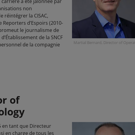
 carrière a été jalonnée par
ganisations non
e réintégrer la CISAC,
e Reporters d’Espoirs (2010-
 promeut le journalisme de
é d’Établissement de la SNCF
Martial Bernard, Director of Opera
 personnel de la compagnie
or of
ology
15 en tant que Directeur
nsi en charge de tous les