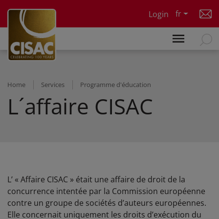
Skip to main content
fr
Login
Home
Services
Programme d'éducation
L´affaire CISAC
L’ « Affaire CISAC » était une affaire de droit de la
concurrence intentée par la Commission européenne
contre un groupe de sociétés d’auteurs européennes.
Elle concernait uniquement les droits d’exécution du