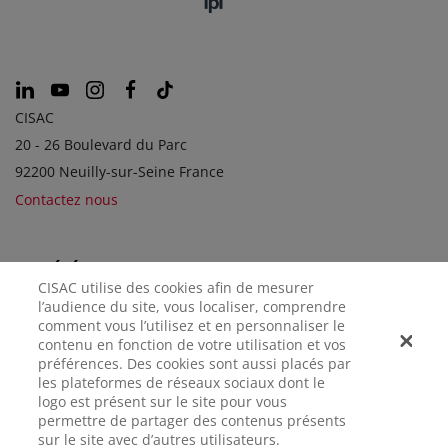
CISAC
20 - 26 Boulevard du Parc
92200 Neuilly-sur-Seine France
Contactez nous
SOCIÉTÉS SOEURS
CISAC utilise des cookies afin de mesurer
l’audience du site, vous localiser, comprendre
comment vous l’utilisez et en personnaliser le
contenu en fonction de votre utilisation et vos
préférences. Des cookies sont aussi placés par
les plateformes de réseaux sociaux dont le
logo est présent sur le site pour vous
permettre de partager des contenus présents
sur le site avec d’autres utilisateurs.
MENTIONS
CONFIDENTIALITÉ
GÉRER LES