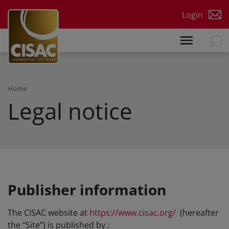
Skip to main content
Login
Home
Legal notice
Publisher information
The CISAC website at
https://www.cisac.org/
(hereafter
the “Site”) is published by :