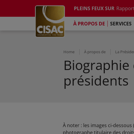
Etude su
Skip to main content
PLEINS FEUX SUR
Rapport
Contacter
Linkedin
Youtube
Instagram
Facebook
TikTok
L'Engag
À PROPOS DE
SERVICES
Rapport
Etude su
Rapport
L'Engag
Home
À propos de
La Présid
Biographie 
présidents
À noter : les images ci-dessous 
photographe titulaire des droit