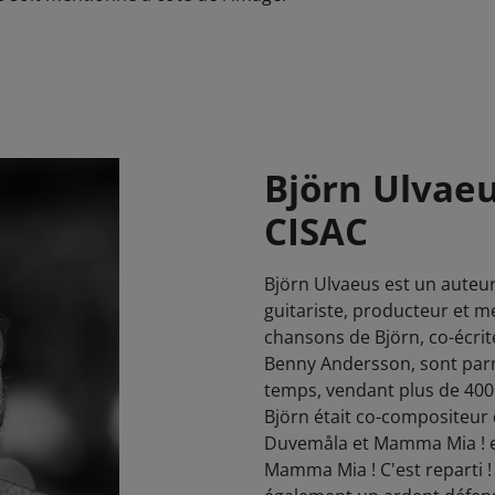
Björn Ulvaeu
CISAC
Björn Ulvaeus est un auteu
guitariste, producteur et 
chansons de Björn, co-écri
Benny Andersson, sont parmi
temps, vendant plus de 400 
Björn était co-compositeur 
Duvemåla et Mamma Mia ! et
Mamma Mia ! C'est reparti 