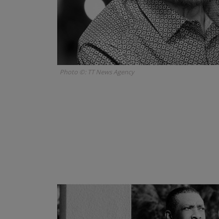
Photo ©: TT News Agency