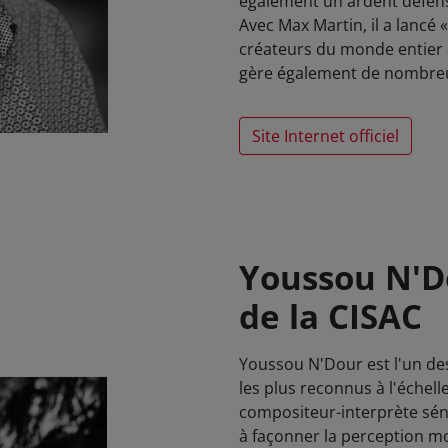
également un ardent défens
Avec Max Martin, il a lancé 
créateurs du monde entier 
gère également de nombreu
Site Internet officiel
Youssou N'Do
de la CISAC
Youssou N'Dour est l'un des
les plus reconnus à l'échell
compositeur-interprète séné
à façonner la perception mo