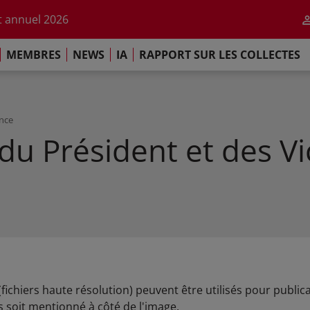
r l'impact de l'IA
 annuel 2026
ement de Paris
MEMBRES
NEWS
IA
RAPPORT SUR LES COLLECTES
 sur les Collectes Mondiales 2025
r l'impact de l'IA
 annuel 2026
ement de Paris
ence
du Président et des Vi
(fichiers haute résolution) peuvent être utilisés pour publi
s soit mentionné à côté de l'image.