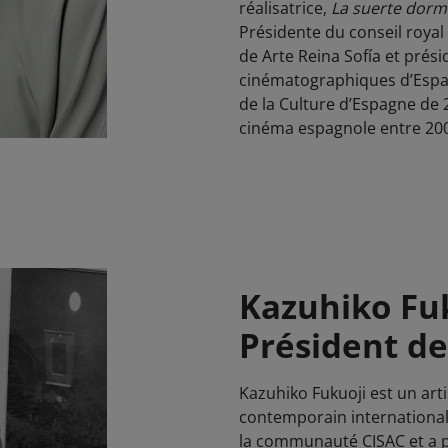
réalisatrice,
La suerte dorm
Présidente du conseil roya
de Arte Reina Sofía et prési
cinématographiques d’Espag
de la Culture d’Espagne de 
cinéma espagnole entre 200
Kazuhiko Fuk
Président de
Kazuhiko Fukuoji est un art
contemporain internationale
la communauté CISAC et a p