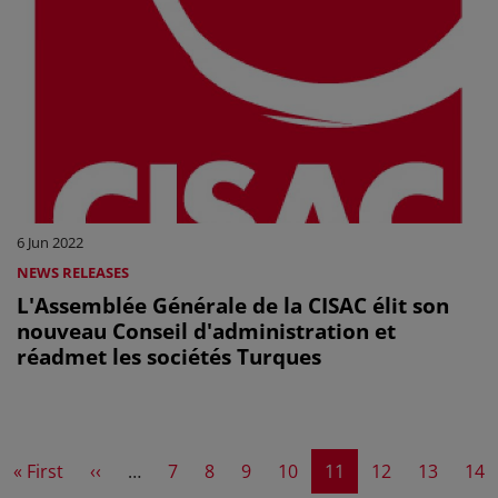
6 Jun 2022
NEWS RELEASES
L'Assemblée Générale de la CISAC élit son
nouveau Conseil d'administration et
réadmet les sociétés Turques
First page
Previous page
Page
Page
Page
Page
Current page
Page
Page
Pag
« First
‹‹
…
7
8
9
10
11
12
13
14