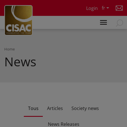
Skip to main content
fr
Login
Home
News
Tous
Articles
Society news
News Releases