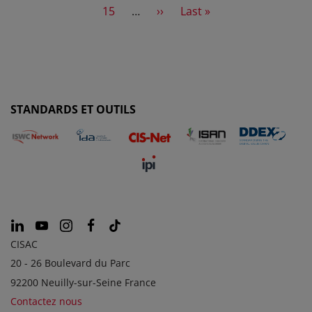
Page
Next page
Last page
15
…
››
Last »
STANDARDS ET OUTILS
CISAC
20 - 26 Boulevard du Parc
92200 Neuilly-sur-Seine France
Contactez nous