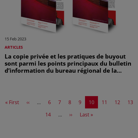
15 Feb 2023
ARTICLES
La copie privée et les pratiques de buyout
sont parmi les points principaux du bulletin
d’information du bureau régional de la
CISAC pour l'Amérique latine et les Caraïbes
First page
Previous page
Page
Page
Page
Page
Current page
Page
Page
Pag
« First
‹‹
…
6
7
8
9
10
11
12
13
Page
Next page
Last page
14
…
››
Last »