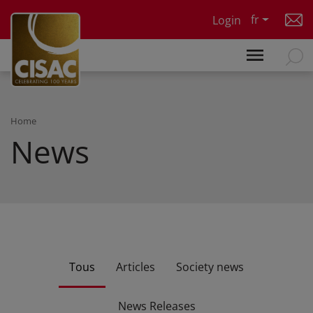
Skip to main content
fr
Login
Home
News
Tous
Articles
Society news
News Releases