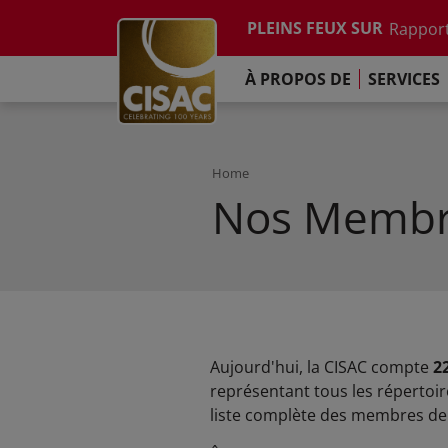
Etude su
Skip to main content
PLEINS FEUX SUR
Rapport
Contacter
Linkedin
Youtube
Instagram
Facebook
TikTok
L'Engag
À PROPOS DE
SERVICES
Rapport
Etude su
Rapport
L'Engag
Home
Nos Membr
Aujourd'hui, la CISAC compte
2
représentant tous les répertoire
liste complète des membres de l