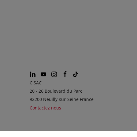
CISAC
20 - 26 Boulevard du Parc
92200 Neuilly-sur-Seine France
Contactez nous