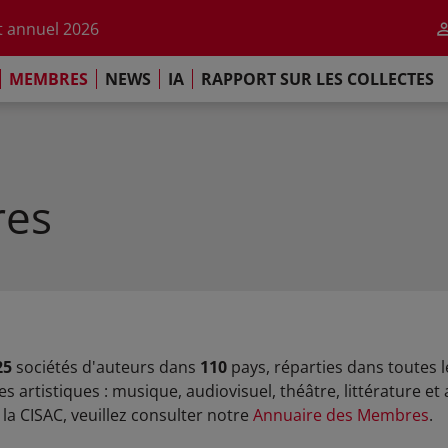
r l'impact de l'IA
 annuel 2026
ement de Paris
MEMBRES
NEWS
IA
RAPPORT SUR LES COLLECTES
 sur les Collectes Mondiales 2025
r l'impact de l'IA
 annuel 2026
ement de Paris
es
25
sociétés d'auteurs dans
110
pays, réparties dans toutes 
s artistiques : musique, audiovisuel, théâtre, littérature et 
a CISAC, veuillez consulter notre
Annuaire des Membres
.