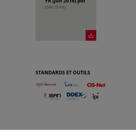
FR (Jun 2016).pdf
(548.75 KB)
STANDARDS ET OUTILS