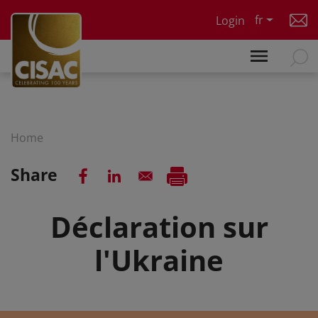
Skip to main content
fr
Login
Home
Share
Déclaration sur
l'Ukraine