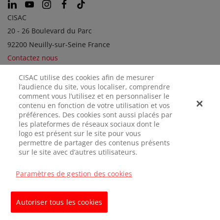
CISAC
20 - 26 Boulevard du Parc
92200 Neuilly-sur-Seine France
Contactez nous
CISAC utilise des cookies afin de mesurer
l’audience du site, vous localiser, comprendre
SOCIÉTÉS SOEURS
comment vous l’utilisez et en personnaliser le
contenu en fonction de votre utilisation et vos
préférences. Des cookies sont aussi placés par
les plateformes de réseaux sociaux dont le
logo est présent sur le site pour vous
permettre de partager des contenus présents
sur le site avec d’autres utilisateurs.
Paramètres de gestion des cookies
MENTIONS
CONFIDENTIALITÉ
GÉRER LES
LÉGALES
COOKIES
Autoriser tous les cookies
© CISAC 2026 - All rights reserved