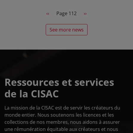
Pagination
Previous page
Next page
‹‹
Page 112
››
See more news
Ressources et services
de la CISAC
La mission de la CISAC est de servir les créateurs du
monde entier. Nous soutenons les licences et les
collections de nos membres, nous aidons à assurer
une rémunération équitable aux créateurs et nous