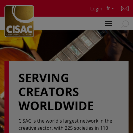
Skip to main content
fr
Login
SERVING
CREATORS
WORLDWIDE
CISAC is the world's largest network in the
creative sector, with 225 societies in 110