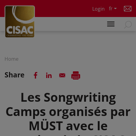
Skip to main content
fr
Login
Home
Share
Les Songwriting
Camps organisés par
MÜST avec le