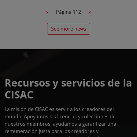
Pagination
Previous page
Next page
‹‹
Página 112
››
See more news
Recursos y servicios de la
CISAC
La misión de CISAC es servir a los creadores del
mundo. Apoyamos las licencias y colecciones de
nuestros miembros, ayudamos a garantizar una
remuneración justa para los creadores y