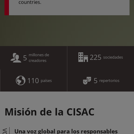
countries.
millones de
225
5
sociedades
creadores
110
5
países
repertorios
Misión de la CISAC
Una voz global para los responsables
VOZ