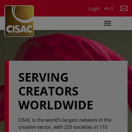
Skip to main content
es
Login
SERVING
CREATORS
WORLDWIDE
CISAC is the world's largest network in the
creative sector, with 225 societies in 110