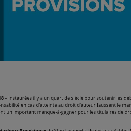
018
– Instaurées il y a un quart de siècle pour soutenir les 
onsabilité en cas d’atteinte au droit d’auteur faussent le m
ent un important manque-à-gagner pour les titulaires de dro
 Harbour Provisions»
de Stan Liebowitz, Professeur Ashbel S