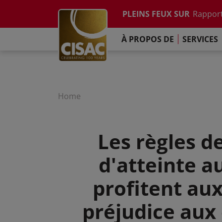
Etude su
Skip to main content
PLEINS FEUX SUR
Rapport
Contacter
Linkedin
Youtube
Instagram
Facebook
TikTok
L'Engag
À PROPOS DE
SERVICES
Rapport
Etude su
Rapport
L'Engag
Home
Les règles d
d'atteinte a
profitent aux
préjudice aux