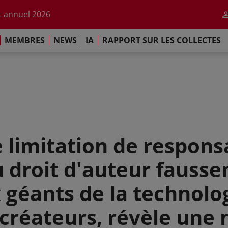
r l'impact de l'IA
 annuel 2026
ement de Paris
MEMBRES
NEWS
IA
RAPPORT SUR LES COLLECTES
 sur les Collectes Mondiales 2025
r l'impact de l'IA
 annuel 2026
ement de Paris
e limitation de responsa
u droit d'auteur fausse
 géants de la technolo
 créateurs, révèle une 