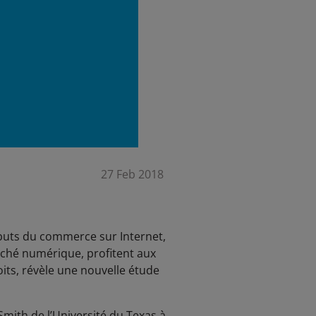
27 Feb 2018
débuts du commerce sur Internet,
arché numérique, profitent aux
its, révèle une nouvelle étude
mith de l’Université du Texas à