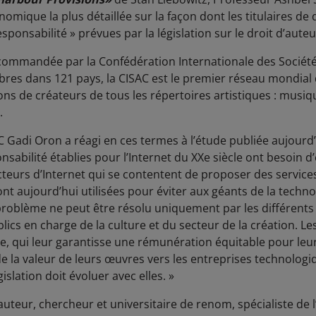
onomique la plus détaillée sur la façon dont les titulaires de 
esponsabilité » prévues par la législation sur le droit d’aute
commandée par la Confédération Internationale des Sociét
res dans 121 pays, la CISAC est le premier réseau mondial 
ons de créateurs de tous les répertoires artistiques : musiqu
.
C Gadi Oron a réagi en ces termes à l’étude publiée aujourd
onsabilité établies pour l’Internet du XXe siècle ont besoin d
 acteurs d’Internet qui se contentent de proposer des servic
 sont aujourd’hui utilisées pour éviter aux géants de la tech
 problème ne peut être résolu uniquement par les différents 
lics en charge de la culture et du secteur de la création. L
le, qui leur garantisse une rémunération équitable pour leur 
la valeur de leurs œuvres vers les entreprises technologiq
islation doit évoluer avec elles. »
auteur, chercheur et universitaire de renom, spécialiste de 