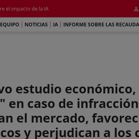
al 2026
e el impacto de la IA
iso de París
EQUIPO
NOTICIAS
IA
INFORME SOBRE LAS RECAUD
re las Recaudaciones Mundiales de 2025
al 2026
e el impacto de la IA
iso de París
vo estudio económico, 
" en caso de infracción
an el mercado, favorec
cos y perjudican a los