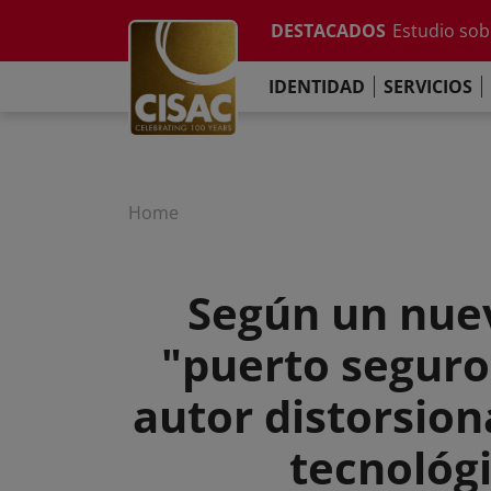
Informe anu
Skip to main content
DESTACADOS
Estudio sobr
Contacto
Linkedin
Youtube
Instagram
Facebook
TikTok
El Comprom
IDENTIDAD
SERVICIOS
Informe sob
Informe anu
Estudio sobr
El Comprom
Home
Según un nue
"puerto seguro
autor distorsion
tecnológi