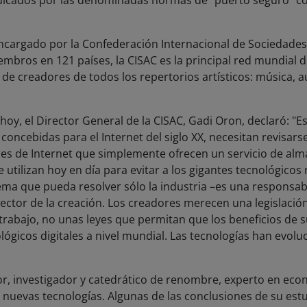
dicados por las denominadas normas de “puerto seguro” co
ncargado por la Confederación Internacional de Sociedade
mbros en 121 países, la CISAC es la principal red mundial 
de creadores de todos los repertorios artísticos: música, au
hoy, el Director General de la CISAC, Gadi Oron, declaró: "E
concebidas para el Internet del siglo XX, necesitan revisars
ores de Internet que simplemente ofrecen un servicio de a
se utilizan hoy en día para evitar a los gigantes tecnológic
ema que pueda resolver sólo la industria –es una responsab
ector de la creación. Los creadores merecen una legislación 
 trabajo, no unas leyes que permitan que los beneficios de
lógicos digitales a nivel mundial. Las tecnologías han evolu
tor, investigador y catedrático de renombre, experto en ec
as nuevas tecnologías. Algunas de las conclusiones de su estu