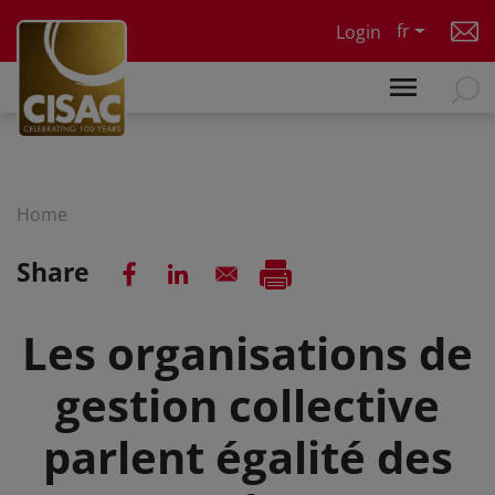
Skip to main content
fr
Login
Home
Share
Les organisations de
gestion collective
parlent égalité des