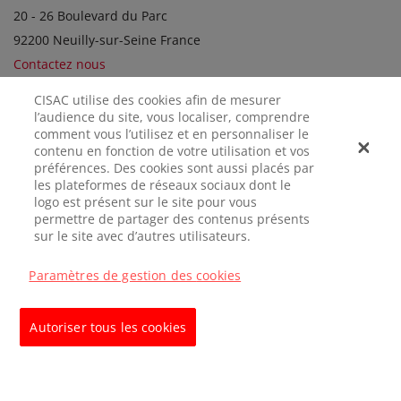
20 - 26 Boulevard du Parc
92200 Neuilly-sur-Seine France
Contactez nous
CISAC utilise des cookies afin de mesurer
l’audience du site, vous localiser, comprendre
SOCIÉTÉS SOEURS
comment vous l’utilisez et en personnaliser le
contenu en fonction de votre utilisation et vos
préférences. Des cookies sont aussi placés par
les plateformes de réseaux sociaux dont le
logo est présent sur le site pour vous
permettre de partager des contenus présents
sur le site avec d’autres utilisateurs.
Paramètres de gestion des cookies
MENTIONS
CONFIDENTIALITÉ
GÉRER LES
LÉGALES
COOKIES
Autoriser tous les cookies
© CISAC 2026 - All rights reserved