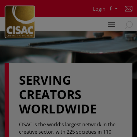
Skip to main content
fr
Login
SERVING
CREATORS
WORLDWIDE
CISAC is the world's largest network in the
creative sector, with 225 societies in 110