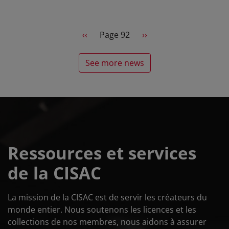
Pagination
Previous page
Next page
‹‹
Page 92
››
See more news
Ressources et services
de la CISAC
La mission de la CISAC est de servir les créateurs du
monde entier. Nous soutenons les licences et les
collections de nos membres, nous aidons à assurer