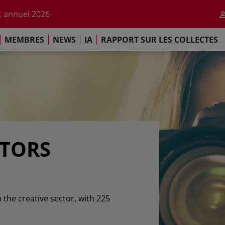
r l'impact de l'IA
 annuel 2026
ement de Paris
MEMBRES
NEWS
IA
RAPPORT SUR LES COLLECTES
 sur les Collectes Mondiales 2025
r l'impact de l'IA
 annuel 2026
ement de Paris
ATORS
n the creative sector, with 225