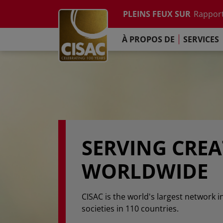
Etude su
Skip to main content
PLEINS FEUX SUR
Rapport
Contacter
Linkedin
Youtube
Instagram
Facebook
TikTok
L'Engag
À PROPOS DE
SERVICES
Rapport
Etude su
Rapport
L'Engag
SERVING CRE
WORLDWIDE
CISAC is the world's largest network i
societies in 110 countries.