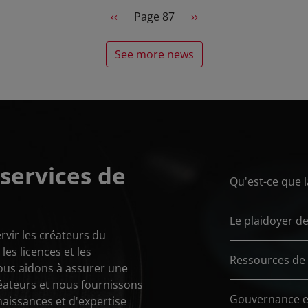
Previous page
Next page
‹‹
Page 87
››
See more news
services de
Qu'est-ce que 
Le plaidoyer de
rvir les créateurs du
es licences et les
Ressources de 
ous aidons à assurer une
éateurs et nous fournissons
Gouvernance e
naissances et d'expertise