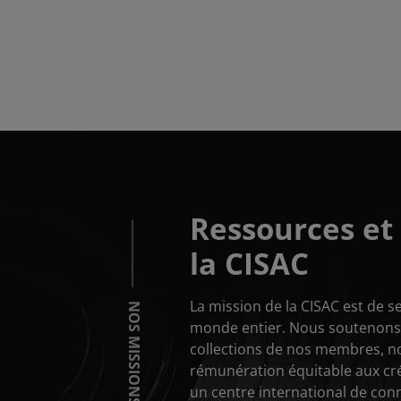
Pagination
Ressources et 
la CISAC
La mission de la CISAC est de se
NOS MISSIONS
monde entier. Nous soutenons l
collections de nos membres, n
rémunération équitable aux cr
un centre international de con