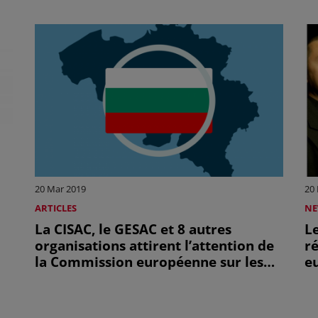
20 Mar 2019
20
ARTICLES
NE
La CISAC, le GESAC et 8 autres
L
organisations attirent l’attention de
ré
la Commission européenne sur les
e
dysfonctionnements de la copie
privée en Bulgarie