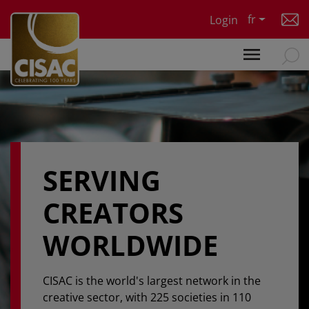
Skip to main content
fr
Login
SERVING
CREATORS
WORLDWIDE
CISAC is the world's largest network in the
creative sector, with 225 societies in 110