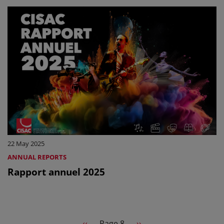
22 May 2025
ANNUAL REPORTS
Rapport annuel 2025
Pagination
Previous page
Next page
‹‹
Page 8
››