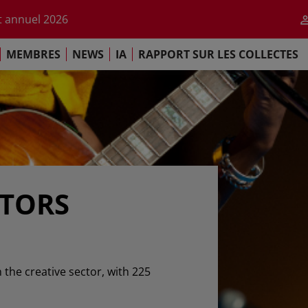
r l'impact de l'IA
 annuel 2026
ement de Paris
MEMBRES
NEWS
IA
RAPPORT SUR LES COLLECTES
 sur les Collectes Mondiales 2025
r l'impact de l'IA
 annuel 2026
ement de Paris
ATORS
n the creative sector, with 225