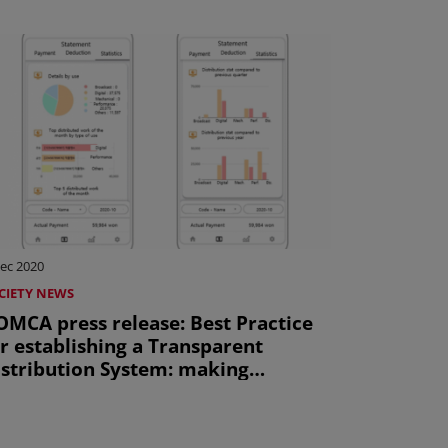
ec 2020
CIETY NEWS
OMCA press release: Best Practice
r establishing a Transparent
istribution System: making
ayment details available anywhere,
nytime, with exclusive application
Uniquement en anglais)