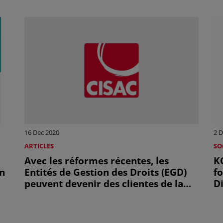
16 Dec 2020
2 D
ARTICLES
SO
Avec les réformes récentes, les
K
n
Entités de Gestion des Droits (EGD)
fo
peuvent devenir des clientes de la
D
CISAC
p
a
(