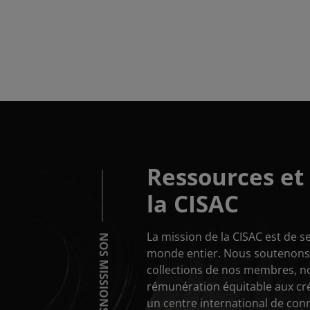
Pagination
Ressources et 
la CISAC
La mission de la CISAC est de se
NOS MISSIONS
monde entier. Nous soutenons l
collections de nos membres, n
rémunération équitable aux cr
un centre international de con