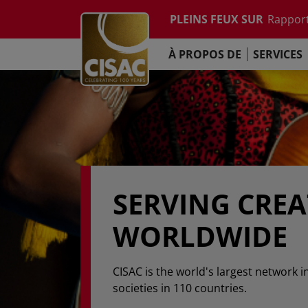
Etude su
Skip to main content
PLEINS FEUX SUR
Rapport
Contacter
Linkedin
Youtube
Instagram
Facebook
TikTok
L'Engag
À PROPOS DE
SERVICES
Rapport
Etude su
Rapport
L'Engag
SERVING CRE
WORLDWIDE
CISAC is the world's largest network i
societies in 110 countries.