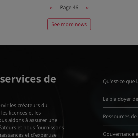
Previous page
Next page
‹‹
Page 46
››
See more news
services de
Qu'est-ce que 
Le plaidoyer de
rvir les créateurs du
es licences et les
Ressources de 
ous aidons à assurer une
éateurs et nous fournissons
Gouvernance e
naissances et d'expertise