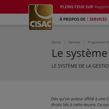
Etude su
Skip to main content
PLEINS FEUX SUR
Rapport
Contacter
Linkedin
Youtube
Instagram
Facebook
TikTok
L'Engag
À PROPOS DE
SERVICES
Rapport
Etude su
Rapport
L'Engag
Home
Services
Programme d'
Le système 
LE SYSTÈME DE LA GESTIO
Dès qu'un auteur affilié à une
droits liés à cette œuvre. Ce sy