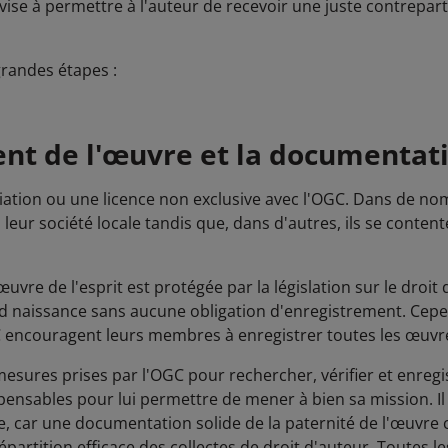
 vise à permettre à l'auteur de recevoir une juste contreparti
randes étapes :
ent de l'œuvre et la documentat
liation ou une licence non exclusive avec l'OGC. Dans de nom
à leur société locale tandis que, dans d'autres, ils se conten
re de l'esprit est protégée par la législation sur le droit d
nd naissance sans aucune obligation d'enregistrement. Cep
C encouragent leurs membres à enregistrer toutes les œuvre
sures prises par l'OGC pour rechercher, vérifier et enregi
pensables pour lui permettre de mener à bien sa mission. Il
e, car une documentation solide de la paternité de l'œuvre 
épartition efficace des collectes de droit d'auteur. Toutes 