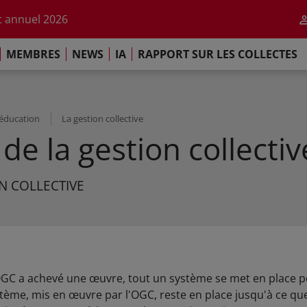
r l'impact de l'IA
 annuel 2026
ement de Paris
MEMBRES
NEWS
IA
RAPPORT SUR LES COLLECTES
 sur les Collectes Mondiales 2025
r l'impact de l'IA
 annuel 2026
ement de Paris
éducation
La gestion collective
de la gestion collectiv
N COLLECTIVE
 OGC a achevé une œuvre, tout un système se met en place p
stème, mis en œuvre par l'OGC, reste en place jusqu'à ce que