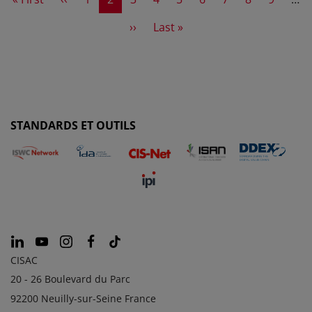
Next page
Last page
››
Last »
STANDARDS ET OUTILS
CISAC
20 - 26 Boulevard du Parc
92200 Neuilly-sur-Seine France