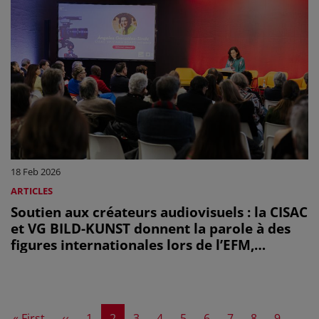
18 Feb 2026
ARTICLES
Soutien aux créateurs audiovisuels : la CISAC
et VG BILD-KUNST donnent la parole à des
figures internationales lors de l’EFM,
pendant la Berlinale 2026
First page
Previous page
Page
Current page
Page
Page
Page
Page
Page
Page
Page
« First
‹‹
1
2
3
4
5
6
7
8
9
…