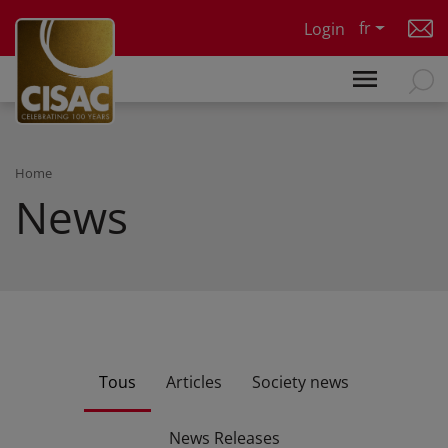
Skip to main content
fr
Login
Home
News
Tous
Articles
Society news
News Releases