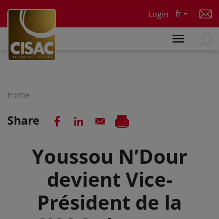
Skip to main content
fr
Login
Home
Share
Youssou N’Dour
devient Vice-
Président de la