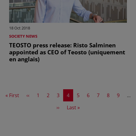
18 Oct 2018
SOCIETY NEWS
TEOSTO press release: Risto Salminen
appointed as CEO of Teosto (uniquement
en anglais)
First page
Previous page
Page
Page
Page
Current page
Page
Page
Page
Page
Page
« First
‹‹
1
2
3
4
5
6
7
8
9
…
Next page
Last page
››
Last »