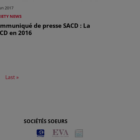
Jun 2017
IETY NEWS
mmuniqué de presse SACD : La
CD en 2016
xt page
Last page
Last »
SOCIÉTÉS SOEURS