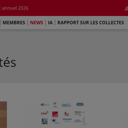
r l'impact de l'IA
 annuel 2026
ement de Paris
MEMBRES
NEWS
IA
RAPPORT SUR LES COLLECTES
 sur les Collectes Mondiales 2025
r l'impact de l'IA
 annuel 2026
ement de Paris
tés