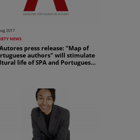
Aug 2017
IETY NEWS
Autores press release: "Map of
rtuguese authors" will stimulate
ltural life of SPA and Portuguese
nicipalities (uniquement en
glais)