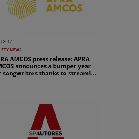
ct 2017
IETY NEWS
RA AMCOS press release: APRA
COS announces a bumper year
r songwriters thanks to streaming
d export (uniquement en anglais)