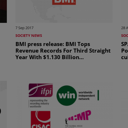
7 Sep 2017
28 
SOCIETY NEWS
SOC
BMI press release: BMI Tops
SP
Revenue Records For Third Straight
Po
Year With $1.130 Billion
cu
(uniquement en anglais)
mu
an