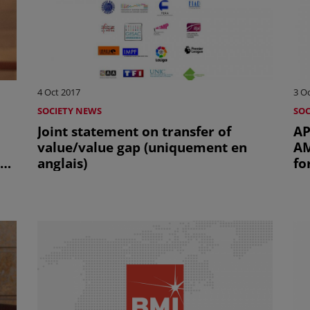
4 Oct 2017
3 O
SOCIETY NEWS
SOC
Joint statement on transfer of
AP
value/value gap (uniquement en
AM
anglais)
fo
an