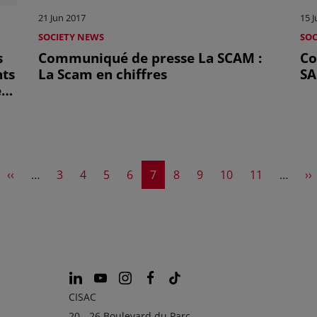
21 Jun 2017
15 
SOCIETY NEWS
SOC
s
Communiqué de presse La SCAM :
Co
ts
La Scam en chiffres
SA
et
ge
Previous page
Page
Page
Page
Page
Current page
Page
Page
Page
Page
Ne
‹‹
…
3
4
5
6
7
8
9
10
11
…
››
CISAC
20 - 26 Boulevard du Parc