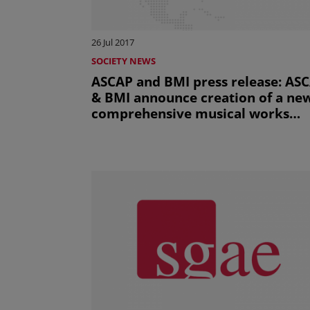
26 Jul 2017
SOCIETY NEWS
ASCAP and BMI press release: AS
& BMI announce creation of a ne
comprehensive musical works
database to increase ownership
transparency in performing right
licensing (uniquement en anglais)