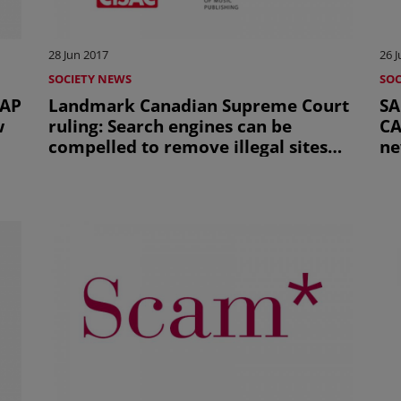
28 Jun 2017
26 
SOCIETY NEWS
SOC
CAP
Landmark Canadian Supreme Court
SA
w
ruling: Search engines can be
CA
compelled to remove illegal sites
ne
from results (uniquement en
an
s
anglais)