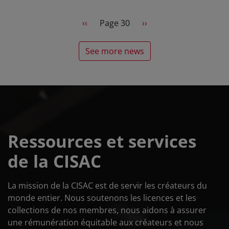
Pagination
Previous page
Next page
‹‹
Page 30
››
See more news
Ressources et services
de la CISAC
La mission de la CISAC est de servir les créateurs du
monde entier. Nous soutenons les licences et les
collections de nos membres, nous aidons à assurer
une rémunération équitable aux créateurs et nous