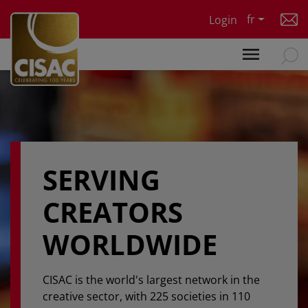
Skip to main content
fr
Login
SERVING
CREATORS
WORLDWIDE
CISAC is the world's largest network in the
creative sector, with 225 societies in 110