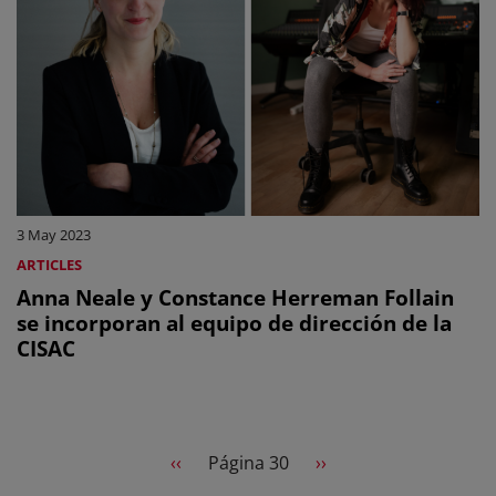
3 May 2023
ARTICLES
Anna Neale y Constance Herreman Follain
se incorporan al equipo de dirección de la
CISAC
Pagination
Previous page
Next page
‹‹
Página 30
››