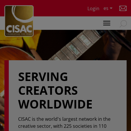
Skip to main content
es
Login
SERVING
CREATORS
WORLDWIDE
CISAC is the world's largest network in the
creative sector, with 225 societies in 110