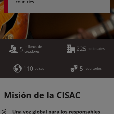
countries.
millones de
225
5
sociedades
creadores
110
5
países
repertorios
Misión de la CISAC
Una voz global para los responsables
VOZ