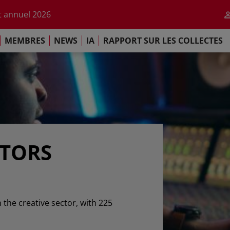
r l'impact de l'IA
 annuel 2026
ement de Paris
MEMBRES
NEWS
IA
RAPPORT SUR LES COLLECTES
 sur les Collectes Mondiales 2025
r l'impact de l'IA
 annuel 2026
ement de Paris
ATORS
n the creative sector, with 225