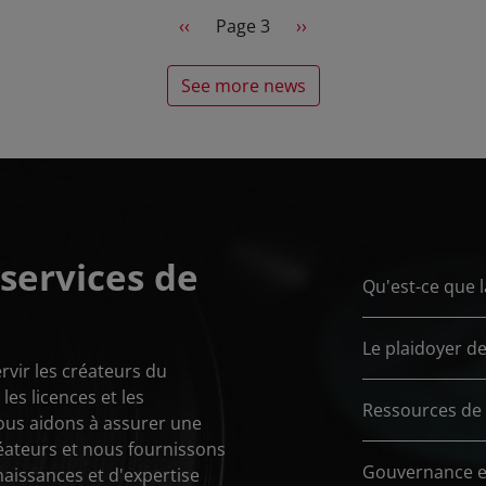
CISAC.
Previous page
Next page
‹‹
Page 3
››
See more news
services de
Qu'est-ce que 
Le plaidoyer de
rvir les créateurs du
es licences et les
Ressources de 
ous aidons à assurer une
éateurs et nous fournissons
Gouvernance e
naissances et d'expertise