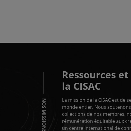
Pagination
Ressources et 
la CISAC
La mission de la CISAC est de se
NOS MISSIONS
monde entier. Nous soutenons l
collections de nos membres, n
rémunération équitable aux cr
un centre international de con