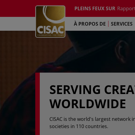
Etude su
Skip to main content
PLEINS FEUX SUR
Rapport
Contacter
Linkedin
Youtube
Instagram
Facebook
TikTok
L'Engag
À PROPOS DE
SERVICES
Rapport
Etude su
Rapport
L'Engag
SERVING CRE
WORLDWIDE
CISAC is the world's largest network i
societies in 110 countries.