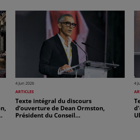
4 Jun 2026
4 J
ARTICLES
AR
Texte intégral du discours
Te
n,
d’ouverture de Dean Ormston,
d
de
Président du Conseil
Ul
e
d’administration de la CISAC et
d
Directeur général d’APRA AMCOS, à
d
l’Assemblée générale 2026 de la