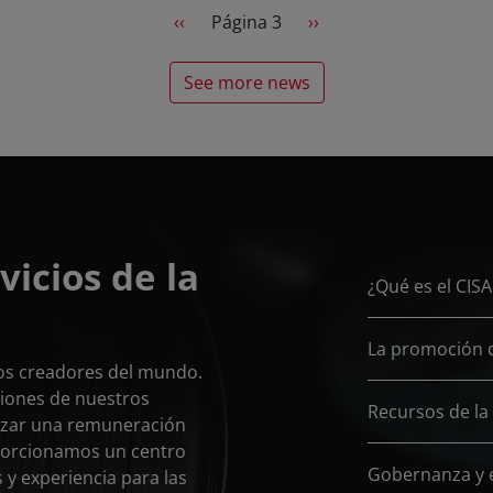
d
Previous page
Next page
‹‹
Página 3
››
See more news
vicios de la
¿Qué es el CIS
La promoción 
 los creadores del mundo.
ciones de nuestros
Recursos de la
izar una remuneración
oporcionamos un centro
Gobernanza y
 y experiencia para las