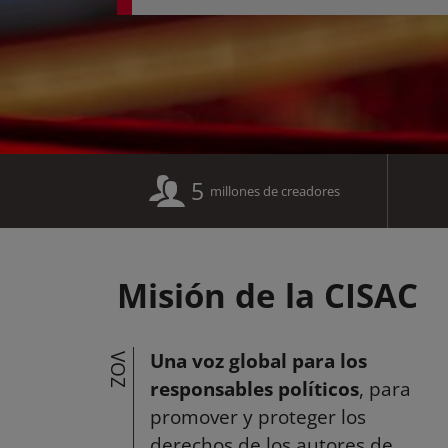
5
millones de creadores
Misión de la CISAC
Una voz global para los
VOZ
responsables políticos
, para
promover y proteger los
derechos de los autores de