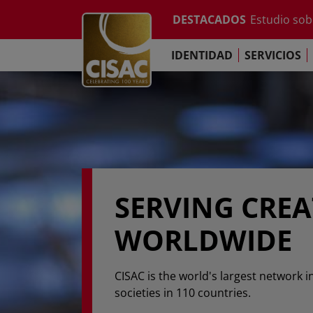
Informe anu
Skip to main content
DESTACADOS
Estudio sobr
Contacto
Linkedin
Youtube
Instagram
Facebook
TikTok
El Comprom
IDENTIDAD
SERVICIOS
Informe sob
Informe anu
Estudio sobr
El Comprom
SERVING CRE
WORLDWIDE
CISAC is the world's largest network i
societies in 110 countries.