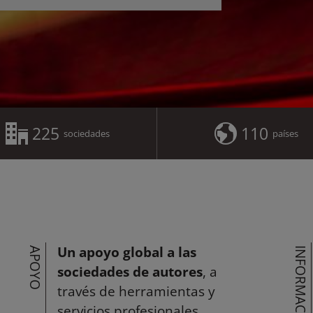
225
110
sociedades
países
Un apoyo global a las
APOYO
INFORMACIÓN
sociedades de autores
, a
través de herramientas y
servicios profesionales