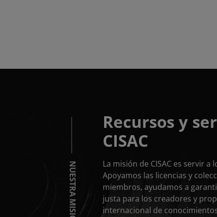
Pagination
Recursos y ser
CISAC
La misión de CISAC es servir a
NUESTRA MISIÓN
Apoyamos las licencias y colec
miembros, ayudamos a garant
justa para los creadores y pr
internacional de conocimientos