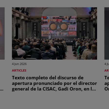
4 Jun 2026
4 J
ARTICLES
AR
Texto completo del discurso de
T
apertura pronunciado por el director
a
general de la CISAC, Gadi Oron, en la
O
Asamblea General de la CISAC de
A
2026
d
e