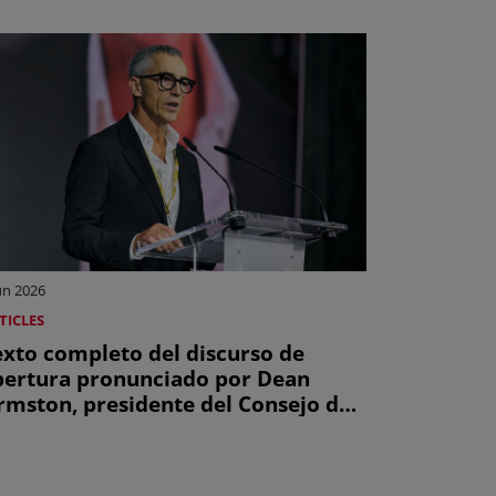
un 2026
TICLES
exto completo del discurso de
pertura pronunciado por Dean
rmston, presidente del Consejo de
dministración de la CISAC y
irector ejecutivo de APRA AMCOS,
n la Asamblea General de la CISAC