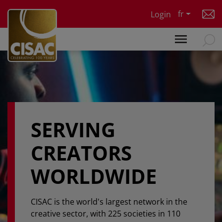
Skip to main content
fr
Login
SERVING
CREATORS
WORLDWIDE
CISAC is the world's largest network in the
creative sector, with 225 societies in 110