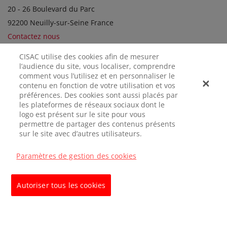
20 - 26 Boulevard du Parc
92200 Neuilly-sur-Seine France
Contactez nous
CISAC utilise des cookies afin de mesurer
l’audience du site, vous localiser, comprendre
SOCIÉTÉS SOEURS
comment vous l’utilisez et en personnaliser le
contenu en fonction de votre utilisation et vos
préférences. Des cookies sont aussi placés par
les plateformes de réseaux sociaux dont le
logo est présent sur le site pour vous
permettre de partager des contenus présents
sur le site avec d’autres utilisateurs.
Paramètres de gestion des cookies
MENTIONS
CONFIDENTIALITÉ
GÉRER LES
LÉGALES
COOKIES
Autoriser tous les cookies
© CISAC 2026 - All rights reserved