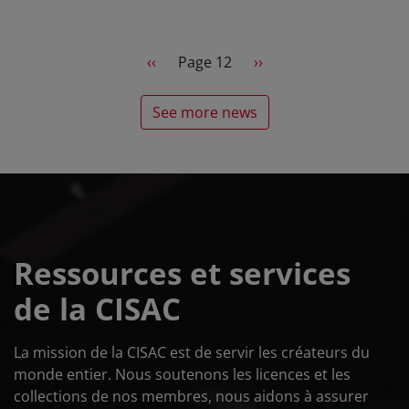
CISAC
Pagination
Previous page
Next page
‹‹
Page 12
››
See more news
Ressources et services
de la CISAC
La mission de la CISAC est de servir les créateurs du
monde entier. Nous soutenons les licences et les
collections de nos membres, nous aidons à assurer