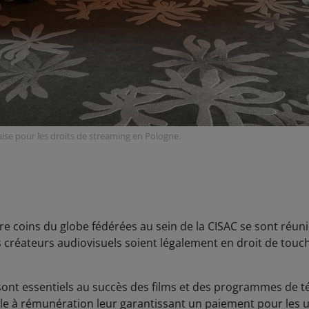
ise pour les droits de streaming en Pologne.
re coins du globe fédérées au sein de la CISAC se sont réu
créateurs audiovisuels soient légalement en droit de touche
 sont essentiels au succès des films et des programmes de 
le à rémunération leur garantissant un paiement pour les uti