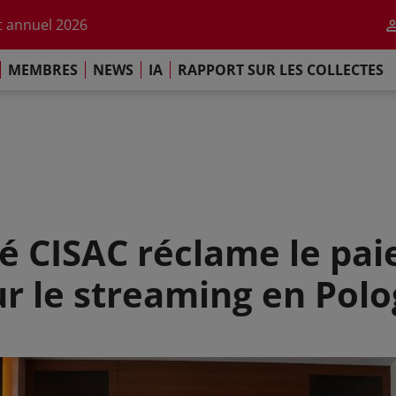
r l'impact de l'IA
 annuel 2026
ement de Paris
MEMBRES
NEWS
IA
RAPPORT SUR LES COLLECTES
 sur les Collectes Mondiales 2025
r l'impact de l'IA
 annuel 2026
ement de Paris
CISAC réclame le pai
r le streaming en Pol