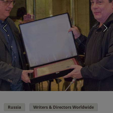
The W&amp;DW Presidency with Yves Nilly and Horacio Maldonado at
the W&amp;DW congress in Moscow.
Photo ©: DAC
Russia
Writers & Directors Worldwide