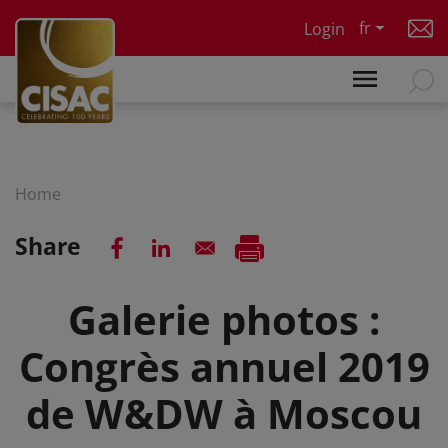
Skip to main content
fr
Login
Home
Share
Galerie photos :
Congrès annuel 2019
de W&DW à Moscou