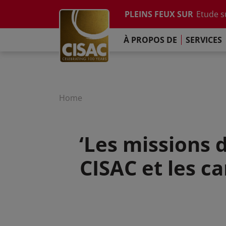
Etude su
Skip to main content
PLEINS FEUX SUR
Rapport
Contacter
Linkedin
Youtube
Instagram
Facebook
TikTok
L'Engag
À PROPOS DE
SERVICES
Rapport
Etude su
Rapport
L'Engag
Home
‘Les missions d
CISAC et les c