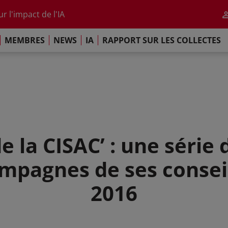
r l'impact de l'IA
 annuel 2026
ement de Paris
MEMBRES
NEWS
IA
RAPPORT SUR LES COLLECTES
 sur les Collectes Mondiales 2025
r l'impact de l'IA
 annuel 2026
ement de Paris
e la CISAC’ : une série 
ampagnes de ses consei
2016