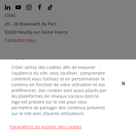
CISAC
20 - 26 Boulevard du Parc
92200 Neuilly-sur-Seine France
Contactez nous
SOCIÉTÉS SOEURS
CISAC utilise des cookies afin de mesurer
l’audience du site, vous localiser, comprendre
comment vous l’utilisez et en personnaliser le
contenu en fonction de votre utilisation et vos
préférences. Des cookies sont aussi placés par
les plateformes de réseaux sociaux dont le
logo est présent sur le site pour vous
permettre de partager des contenus présents
sur le site avec d’autres utilisateurs.
MENTIONS
CONFIDENTIALITÉ
GÉRER LES
LÉGALES
COOKIES
Paramètres de gestion des cookies