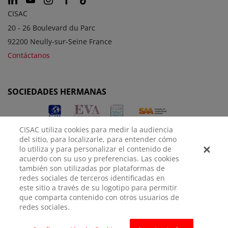
CISAC
20 - 26 Boulevard du Parc
92200 Neully-sur-Seine France
Contáctanos
SOCIEDADES HERMANAS
CISAC utiliza cookies para medir la audiencia
del sitio, para localizarle, para entender cómo
lo utiliza y para personalizar el contenido de
acuerdo con su uso y preferencias. Las cookies
también son utilizadas por plataformas de
redes sociales de terceros identificadas en
AVISO
POLÍTICA DE
CONFIGURACIÓN DE
este sitio a través de su logotipo para permitir
LEGAL
PRIVACIDAD
COOKIES
que comparta contenido con otros usuarios de
redes sociales.
© CISAC 2026 - All rights reserved