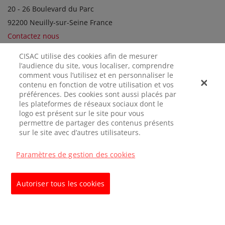
20 - 26 Boulevard du Parc
92200 Neuilly-sur-Seine France
Contactez nous
CISAC utilise des cookies afin de mesurer
l’audience du site, vous localiser, comprendre
SOCIÉTÉS SOEURS
comment vous l’utilisez et en personnaliser le
contenu en fonction de votre utilisation et vos
préférences. Des cookies sont aussi placés par
les plateformes de réseaux sociaux dont le
logo est présent sur le site pour vous
permettre de partager des contenus présents
sur le site avec d’autres utilisateurs.
Paramètres de gestion des cookies
MENTIONS
CONFIDENTIALITÉ
GÉRER LES
LÉGALES
COOKIES
Autoriser tous les cookies
© CISAC 2026 - All rights reserved