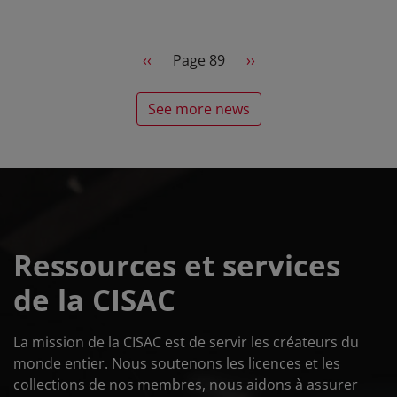
Pagination
Previous page
Next page
‹‹
Page 89
››
See more news
Ressources et services
de la CISAC
La mission de la CISAC est de servir les créateurs du
monde entier. Nous soutenons les licences et les
collections de nos membres, nous aidons à assurer