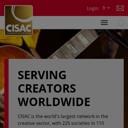
Skip to main content
fr
Login
SERVING
CREATORS
WORLDWIDE
CISAC is the world's largest network in the
creative sector, with 225 societies in 110