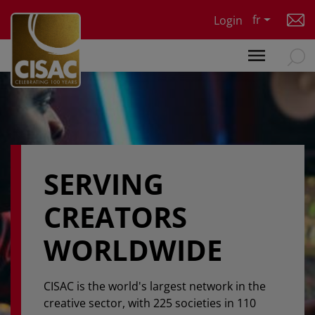
Skip to main content
fr
Login
SERVING
CREATORS
WORLDWIDE
CISAC is the world's largest network in the
creative sector, with 225 societies in 110