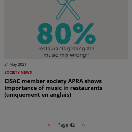
24 May 2021
SOCIETY NEWS
CISAC member society APRA shows
importance of music in restaurants
(uniquement en anglais)
Pagination
Previous page
Next page
‹‹
Page 42
››