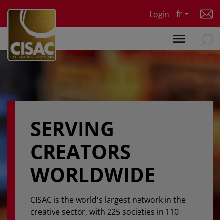
Skip to main content
fr
Login
SERVING
CREATORS
WORLDWIDE
CISAC is the world's largest network in the
creative sector, with 225 societies in 110