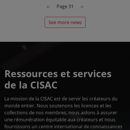
Pagination
Previous page
Next page
‹‹
Page 31
››
See more news
Ressources et services
de la CISAC
La mission de la CISAC est de servir les créateurs du
monde entier. Nous soutenons les licences et les
collections de nos membres, nous aidons à assurer
une rémunération équitable aux créateurs et nous
fournissons un centre international de connaissances