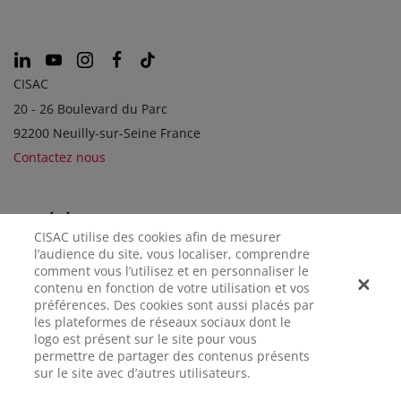
CISAC
20 - 26 Boulevard du Parc
92200 Neuilly-sur-Seine France
Contactez nous
SOCIÉTÉS SOEURS
CISAC utilise des cookies afin de mesurer
l’audience du site, vous localiser, comprendre
comment vous l’utilisez et en personnaliser le
contenu en fonction de votre utilisation et vos
préférences. Des cookies sont aussi placés par
les plateformes de réseaux sociaux dont le
logo est présent sur le site pour vous
permettre de partager des contenus présents
sur le site avec d’autres utilisateurs.
MENTIONS
CONFIDENTIALITÉ
GÉRER LES
LÉGALES
COOKIES