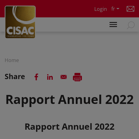
Skip to main content
fr
Login
Home
Share
Rapport Annuel 2022
Summary
Rapport Annuel 2022