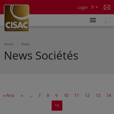
Skip to main content
fr
Login
Home
News
News Sociétés
First page
Previous page
Page
Page
Page
Page
Page
Page
Page
Pag
« First
‹‹
…
7
8
9
10
11
12
13
14
Current page
15