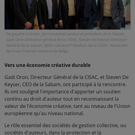
De gauche à droite : Jan Hautekiet auteur et président de la Sabam.
Gadi Oron Directeur général de la CISAC. Steven De Keyser Directeur
Général de la Sabam. Björn Ulvaeus Président de la CISAC. Alexander
de Cross Premier ministre de Belge.
Vers une économie créative durable
Gadi Oron, Directeur Général de la CISAC, et Steven De
Keyser, CEO de la Sabam, ont participé à la rencontre.
Ils ont souligné l'importance d'apporter un soutien
continu au droit d'auteur tout en reconnaissant la
valeur de l'économie créative, tant au niveau de l'Union
européenne qu'au niveau national.
Le rôle essentiel des sociétés de gestion collective, ou
sociétés d'auteurs, dans la protection et la