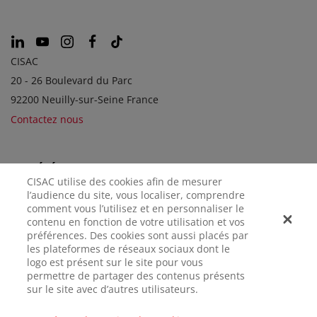
CISAC
20 - 26 Boulevard du Parc
92200 Neuilly-sur-Seine France
Contactez nous
SOCIÉTÉS SOEURS
CISAC utilise des cookies afin de mesurer
l’audience du site, vous localiser, comprendre
comment vous l’utilisez et en personnaliser le
contenu en fonction de votre utilisation et vos
préférences. Des cookies sont aussi placés par
les plateformes de réseaux sociaux dont le
logo est présent sur le site pour vous
permettre de partager des contenus présents
sur le site avec d’autres utilisateurs.
MENTIONS
CONFIDENTIALITÉ
GÉRER LES
LÉGALES
COOKIES