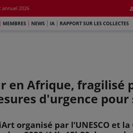
r l'impact de l'IA
 annuel 2026
ement de Paris
MEMBRES
NEWS
IA
RAPPORT SUR LES COLLECTES
 sur les Collectes Mondiales 2025
r l'impact de l'IA
 annuel 2026
ement de Paris
r en Afrique, fragilisé
esures d'urgence pour s
iArt organisé par l’UNESCO et la 