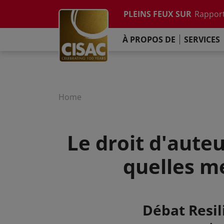
Etude su
Skip to main content
PLEINS FEUX SUR
Rapport
Contacter
Linkedin
Youtube
Instagram
Facebook
TikTok
L'Engag
À PROPOS DE
SERVICES
Rapport
Etude su
Rapport
L'Engag
Home
Le droit d'auteu
quelles m
Summary
Débat Resil