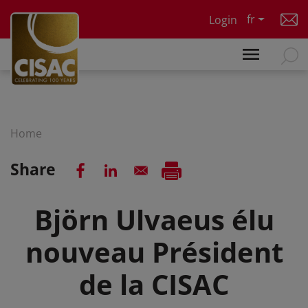
Skip to main content
fr
Login
Home
Share
Björn Ulvaeus élu
nouveau Président
de la CISAC