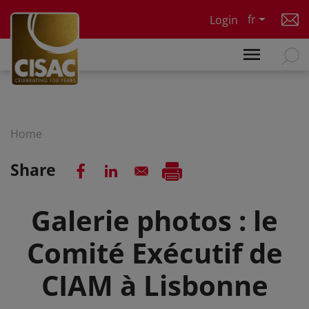
Skip to main content
fr
Login
Home
Share
Galerie photos : le
Comité Exécutif de
CIAM à Lisbonne