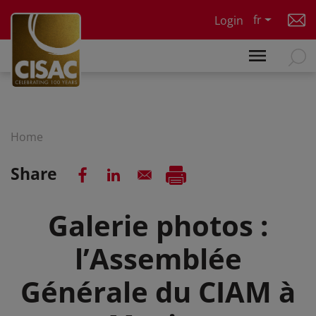
Skip to main content
fr
Login
Home
Share
Galerie photos :
l’Assemblée
Générale du CIAM à