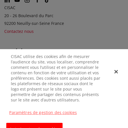
CISAC
20 - 26 Boulevard du Parc
92200 Neuilly-sur-Seine France
Contactez nous
SOCIÉTÉS SOEURS
CISAC utilise des cookies afin de mesurer
l’audience du site, vous localiser, comprendre
comment vous l’utilisez et en personnaliser le
contenu en fonction de votre utilisation et vos
préférences. Des cookies sont aussi placés par
les plateformes de réseaux sociaux dont le
logo est présent sur le site pour vous
permettre de partager des contenus présents
sur le site avec d’autres utilisateurs.
MENTIONS
CONFIDENTIALITÉ
GÉRER LES
LÉGALES
COOKIES
Paramètres de gestion des cookies
© CISAC 2026 - All rights reserved