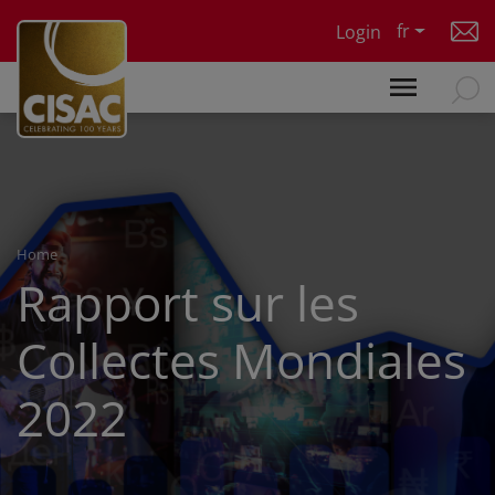
Skip to main content
fr
Login
Home
Rapport sur les
Collectes Mondiales
2022