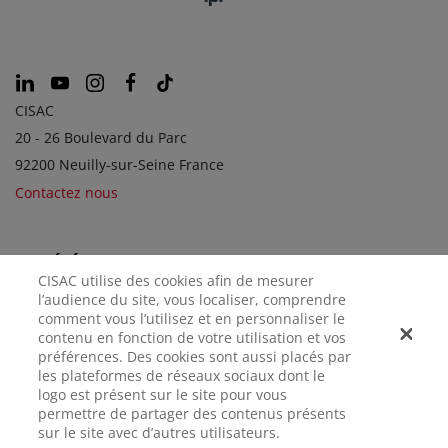
CISAC
20 - 26 Boulevard du Parc
92200 Neuilly-sur-Seine France
Contactez nous
SOCIÉTÉS SOEURS
CISAC utilise des cookies afin de mesurer
l’audience du site, vous localiser, comprendre
comment vous l’utilisez et en personnaliser le
contenu en fonction de votre utilisation et vos
préférences. Des cookies sont aussi placés par
les plateformes de réseaux sociaux dont le
logo est présent sur le site pour vous
permettre de partager des contenus présents
sur le site avec d’autres utilisateurs.
MENTIONS
CONFIDENTIALITÉ
GÉRER LES