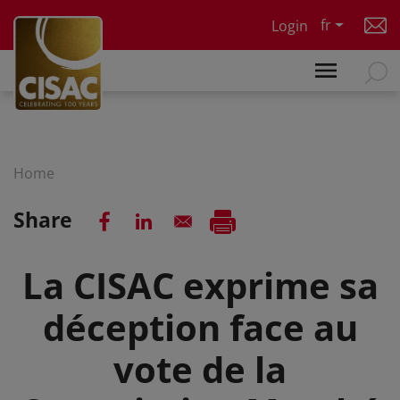
Skip to main content
fr
Login
Home
Share
La CISAC exprime sa
déception face au
vote de la