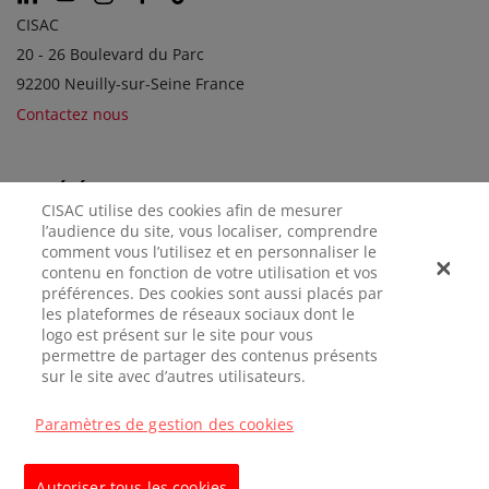
CISAC
20 - 26 Boulevard du Parc
92200 Neuilly-sur-Seine France
Contactez nous
SOCIÉTÉS SOEURS
CISAC utilise des cookies afin de mesurer
l’audience du site, vous localiser, comprendre
comment vous l’utilisez et en personnaliser le
contenu en fonction de votre utilisation et vos
préférences. Des cookies sont aussi placés par
les plateformes de réseaux sociaux dont le
logo est présent sur le site pour vous
permettre de partager des contenus présents
sur le site avec d’autres utilisateurs.
MENTIONS
CONFIDENTIALITÉ
GÉRER LES
LÉGALES
COOKIES
Paramètres de gestion des cookies
© CISAC 2026 - All rights reserved
Autoriser tous les cookies